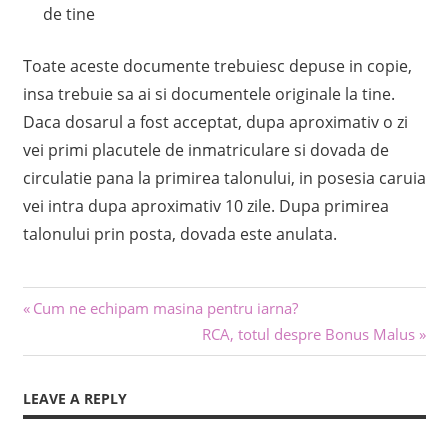
de tine
Toate aceste documente trebuiesc depuse in copie,
insa trebuie sa ai si documentele originale la tine.
Daca dosarul a fost acceptat, dupa aproximativ o zi
vei primi placutele de inmatriculare si dovada de
circulatie pana la primirea talonului, in posesia caruia
vei intra dupa aproximativ 10 zile. Dupa primirea
talonului prin posta, dovada este anulata.
Navigare
Previous
Cum ne echipam masina pentru iarna?
Post:
Next
RCA, totul despre Bonus Malus
în
Post:
articole
LEAVE A REPLY