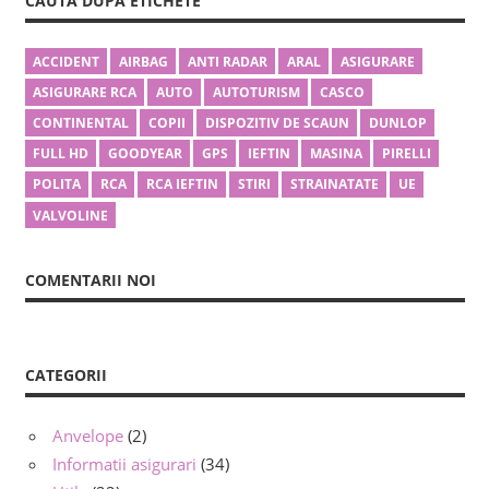
CAUTA DUPA ETICHETE
ACCIDENT
AIRBAG
ANTI RADAR
ARAL
ASIGURARE
ASIGURARE RCA
AUTO
AUTOTURISM
CASCO
CONTINENTAL
COPII
DISPOZITIV DE SCAUN
DUNLOP
FULL HD
GOODYEAR
GPS
IEFTIN
MASINA
PIRELLI
POLITA
RCA
RCA IEFTIN
STIRI
STRAINATATE
UE
VALVOLINE
COMENTARII NOI
CATEGORII
Anvelope
(2)
Informatii asigurari
(34)