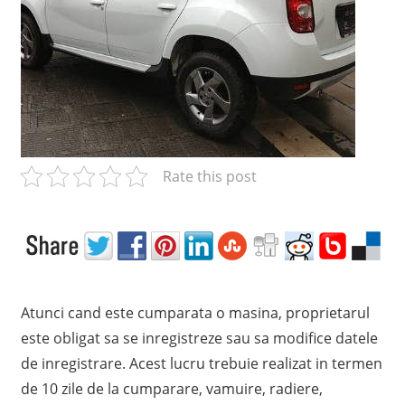
c
e
l
m
a
i
p
r
Rate this post
e
t
p
e
n
t
Atunci cand este cumparata o masina, proprietarul
r
este obligat sa se inregistreze sau sa modifice datele
u
de inregistrare. Acest lucru trebuie realizat in termen
R
C
de 10 zile de la cumparare, vamuire, radiere,