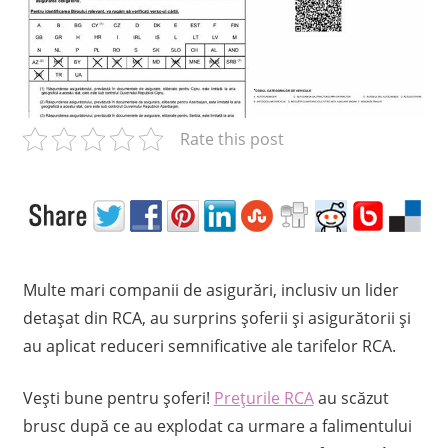
c
e
l
m
a
Rate this post
i
p
r
e
t
p
e
Multe mari companii de asigurări, inclusiv un lider
n
detașat din RCA, au surprins șoferii și asigurătorii și
t
au aplicat reduceri semnificative ale tarifelor RCA.
r
u
Vești bune pentru șoferi!
Prețurile RCA
au scăzut
R
brusc după ce au explodat ca urmare a falimentului
C