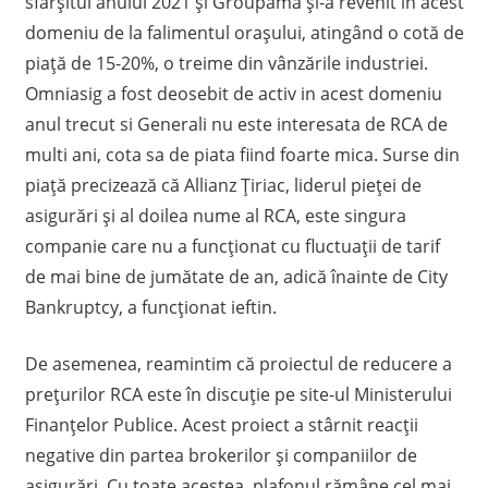
sfârșitul anului 2021 și Groupama și-a revenit în acest
domeniu de la falimentul orașului, atingând o cotă de
piață de 15-20%, o treime din vânzările industriei.
Omniasig a fost deosebit de activ in acest domeniu
anul trecut si Generali nu este interesata de RCA de
multi ani, cota sa de piata fiind foarte mica. Surse din
piață precizează că Allianz Țiriac, liderul pieței de
asigurări și al doilea nume al RCA, este singura
companie care nu a funcționat cu fluctuații de tarif
de mai bine de jumătate de an, adică înainte de City
Bankruptcy, a funcționat ieftin.
De asemenea, reamintim că proiectul de reducere a
prețurilor RCA este în discuție pe site-ul Ministerului
Finanțelor Publice. Acest proiect a stârnit reacții
negative din partea brokerilor și companiilor de
asigurări. Cu toate acestea, plafonul rămâne cel mai