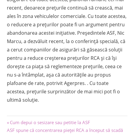
recent, deoarece prețurile continuă să crească, mai
ales în zona vehiculelor comerciale. Cu toate acestea,
o reducere a prețurilor poate fi un argument pentru
abandonarea acestei inițiative. Președintele ASF, Nic
Marcu, a dezvăluit recent, la o conferință specială, că
a cerut companiilor de asigurări să găsească soluții
pentru a reduce creșterea prețurilor RCA și că își
dorește ca piața să reglementeze prețurile, ceea ce
nu s-a întâmplat, așa că autoritățile au propus
plafoane de rate, potrivit Agerpres. . Cu toate
acestea, prețurile surprinzător de mai mici pot fi o
ultimă soluție.
Navigare
Previous
Cum depui o sesizare sau petitie la ASF
Next
Post:
ASF spune că concentrarea pieței RCA a început să scadă