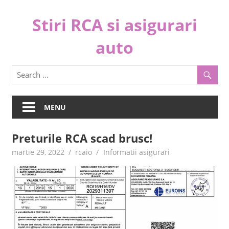
Skip
Stiri RCA si asigurari
to
content
auto
C
o
m
p
MENU
a
r
Preturile RCA scad brusc!
a
martie 29, 2022
rcaio
Informatii asigurari
s
i
a
l
e
g
e