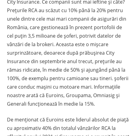
A
City Insurance. Ce companii sunt mai ieftine și câte?
Prețurile RCA au scăzut cu 10% până la 20% pentru
unele dintre cele mai mari companii de asigurări din
România, care gestionează în prezent portofolii de
cel puțin 3,5 milioane de șoferi, potrivit datelor de
vânzări de la brokeri. Aceasta este o mișcare
surprinzătoare, deoarece după prăbușirea City
Insurance din septembrie anul trecut, prețurile au
rămas ridicate, în medie de 50% și ajungând până la
100%, de exemplu pentru camioane sau tineri. șoferii
care conduc mașini cu motoare mari. Informațiile
noastre arată că Euroins, Groupama, Omniasig și
Generali funcționează în medie la 15%.
De menționat că Euroins este liderul absolut de piață
cu aproximativ 40% din totalul vânzărilor RCA la