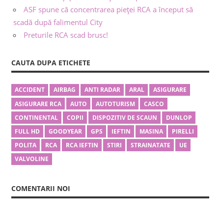
ASF spune că concentrarea pieței RCA a început să
scadă după falimentul City
Preturile RCA scad brusc!
CAUTA DUPA ETICHETE
ACCIDENT
AIRBAG
ANTI RADAR
ARAL
ASIGURARE
ASIGURARE RCA
AUTO
AUTOTURISM
CASCO
CONTINENTAL
COPII
DISPOZITIV DE SCAUN
DUNLOP
FULL HD
GOODYEAR
GPS
IEFTIN
MASINA
PIRELLI
POLITA
RCA
RCA IEFTIN
STIRI
STRAINATATE
UE
VALVOLINE
COMENTARII NOI