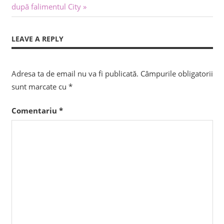
în
Post:
după falimentul City
articole
LEAVE A REPLY
Adresa ta de email nu va fi publicată.
Câmpurile obligatorii
sunt marcate cu
*
Comentariu
*