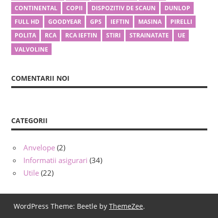
CONTINENTAL
COPII
DISPOZITIV DE SCAUN
DUNLOP
FULL HD
GOODYEAR
GPS
IEFTIN
MASINA
PIRELLI
POLITA
RCA
RCA IEFTIN
STIRI
STRAINATATE
UE
VALVOLINE
COMENTARII NOI
CATEGORII
Anvelope
(2)
Informatii asigurari
(34)
Utile
(22)
WordPress Theme: Beetle by
ThemeZee
.