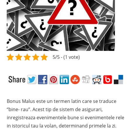
c
e
l
m
a
i
p
r
5/5 - (1 vote)
e
t
p
e
n
t
Bonus Malus este un termen latin care se traduce
r
“bine- rau”. Acest tip de sistem de asigurari,
u
inregistreaza evenimentele bune si evenimentele rele
R
C
in istoricul tau la volan, determinand primele la zi.