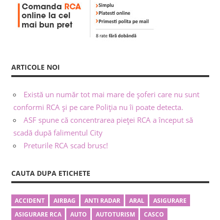
ARTICOLE NOI
Există un număr tot mai mare de șoferi care nu sunt
conformi RCA și pe care Poliția nu îi poate detecta.
ASF spune că concentrarea pieței RCA a început să
scadă după falimentul City
Preturile RCA scad brusc!
CAUTA DUPA ETICHETE
ACCIDENT
AIRBAG
ANTI RADAR
ARAL
ASIGURARE
ASIGURARE RCA
AUTO
AUTOTURISM
CASCO