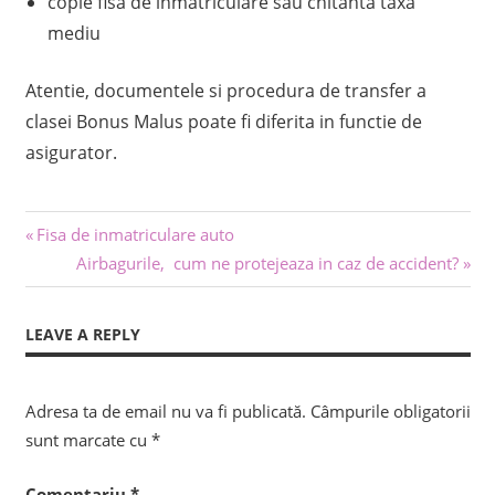
copie fisa de inmatriculare sau chitanta taxa
mediu
Atentie, documentele si procedura de transfer a
clasei Bonus Malus poate fi diferita in functie de
asigurator.
Navigare
Previous
Fisa de inmatriculare auto
Post:
Next
Airbagurile, cum ne protejeaza in caz de accident?
în
Post:
articole
LEAVE A REPLY
Adresa ta de email nu va fi publicată.
Câmpurile obligatorii
sunt marcate cu
*
Comentariu
*