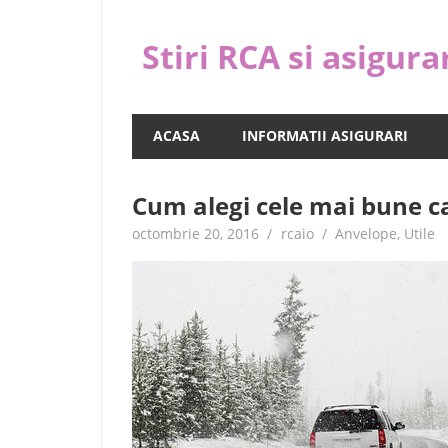
Skip
to
Stiri RCA si asigura
content
C
o
ACASA
INFORMATII ASIGURARI
m
p
a
Cum alegi cele mai bune c
r
octombrie 20, 2016
rcaio
Anvelope
,
Utile
a
s
i
a
l
e
g
e
c