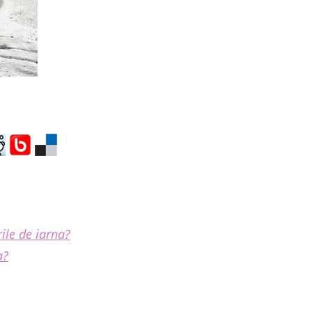
ile de iarna?
a?