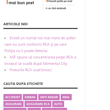
ARTICOLE NOI
Există un număr tot mai mare de șoferi
care nu sunt conformi RCA și pe care
Poliția nu îi poate detecta.
ASF spune că concentrarea pieței RCA a
început să scadă după falimentul City
Preturile RCA scad brusc!
CAUTA DUPA ETICHETE
ACCIDENT
AIRBAG
ANTI RADAR
ARAL
ASIGURARE
ASIGURARE RCA
AUTO