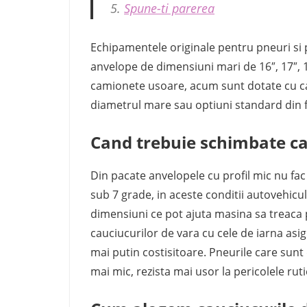
Spune-ti parerea
Echipamentele originale pentru pneuri si p
anvelope de dimensiuni mari de 16″, 17″, 1
camionete usoare, acum sunt dotate cu cau
diametrul mare sau optiuni standard din f
Cand trebuie schimbate ca
Din pacate anvelopele cu profil mic nu fa
sub 7 grade, in aceste conditii autovehicu
dimensiuni ce pot ajuta masina sa treaca 
cauciucurilor de vara cu cele de iarna asi
mai putin costisitoare. Pneurile care sunt d
mai mic, rezista mai usor la pericolele rut