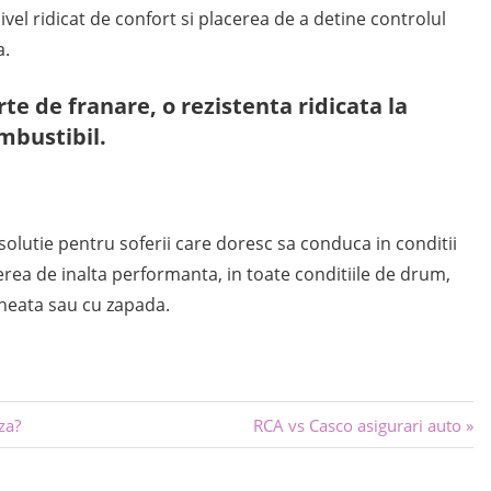
ivel ridicat de confort si placerea de a detine controlul
a.
te de franare, o rezistenta ridicata la
mbustibil.
olutie pentru soferii care doresc sa conduca in conditii
erea de inalta performanta, in toate conditiile de drum,
gheata sau cu zapada.
Next
za?
RCA vs Casco asigurari auto
Post: