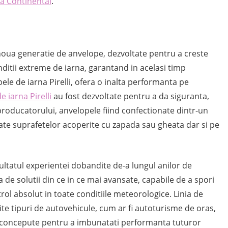
a Continental
.
n noua generatie de anvelope, dezvoltate pentru a creste
ditii extreme de iarna, garantand in acelasi timp
ele de iarna Pirelli, ofera o inalta performanta pe
e iarna Pirelli
au fost dezvoltate pentru a da siguranta,
producatorului, anvelopele fiind confectionate dintr-un
ate suprafetelor acoperite cu zapada sau gheata dar si pe
zultatul experientei dobandite de-a lungul anilor de
a de solutii din ce in ce mai avansate, capabile de a spori
rol absolut in toate conditiile meteorologice. Linia de
rite tipuri de autovehicule, cum ar fi autoturisme de oras,
st concepute pentru a imbunatati performanta tuturor