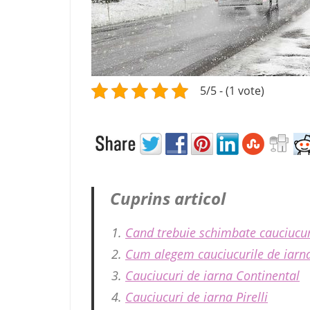
e
l
m
a
i
p
5/5 - (1 vote)
r
e
t
p
e
n
Cuprins articol
t
r
Cand trebuie schimbate cauciucur
u
Cum alegem cauciucurile de iarn
R
C
Cauciucuri de iarna Continental
A
Cauciucuri de iarna Pirelli