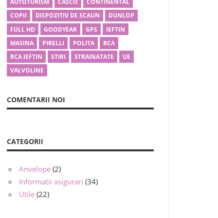
AUTOTURISM
CASCO
CONTINENTAL
COPII
DISPOZITIV DE SCAUN
DUNLOP
FULL HD
GOODYEAR
GPS
IEFTIN
MASINA
PIRELLI
POLITA
RCA
RCA IEFTIN
STIRI
STRAINATATE
UE
VALVOLINE
COMENTARII NOI
CATEGORII
Anvelope
(2)
Informatii asigurari
(34)
Utile
(22)