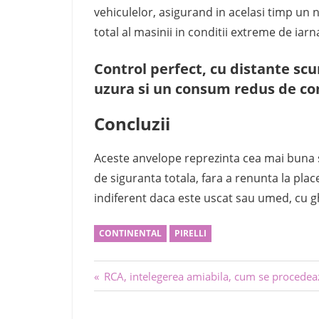
vehiculelor, asigurand in acelasi timp un n
total al masinii in conditii extreme de iarn
Control perfect, cu distante scur
uzura si un consum redus de co
Concluzii
Aceste anvelope reprezinta cea mai buna s
de siguranta totala, fara a renunta la plac
indiferent daca este uscat sau umed, cu 
CONTINENTAL
PIRELLI
Navigare
Previous
RCA, intelegerea amiabila, cum se procedea
Post:
în