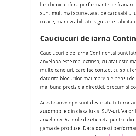
lor chimica ofera performante de franare 
sunt mult mai scurte, atat pe carosabilul u
rulare, manevrabilitate sigura si stabilita
Cauciucuri de iarna Conti
Cauciucurile de iarna Continental sunt late 
anvelopa este mai extinsa, cu atat este ma
multe caneluri, care fac contact cu solul c
datorita blocurilor mai mare ale benzii de 
mai buna precizie a directiei, precum si c
Aceste anvelope sunt destinate tuturor a
automobile din clasa lux si SUV-uri. Valori
anvelopei. Valorile de eticheta pentru di
gama de produse. Daca doresti performant