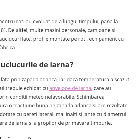
entru roti au evoluat de-a lungul timpului, pana la
8″. De altfel, multe masini personale, camioane si
ciucuri late, profile montate pe roti, echipament cu
abrica.
uciucurile de iarna?
c fata prin zapada adanca, iar daca temperatura a scazut
lul trebuie echipat cu
anvelope de iarna
, care au
prin conditii meteo nefavorabile. Schimbarea
gura o tractiune buna pe zapada adanca si are rezultate
otate cu pereti laterali mai inalti si jante cu diametrul
iere de iarna si a gropilor de primavara timpurie.