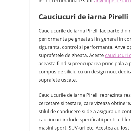
iernii, recomandate sunt
anvelope de iarn
Cauciucuri de iarna Pirelli
Cauciucurile de iarna Pirelli fac parte di
performanta pe gheata si in general in con
siguranta, control si performanta. Anvelop
suprafetele de gheata. Aceste
cauciucuri d
aceasta fiind si preocuparea principala a 
compus de siliciu cu un design nou, dedic
suprafete uscate.
Cauciucurile de iarna Pirelli reprezinta re
cercetare si testare, care vizeaza obtinere
stilul de conducere si de a asigura un cont
cauciucuri include specificatii pentru dife
masini sport, SUV-uri etc. Acestea au fo