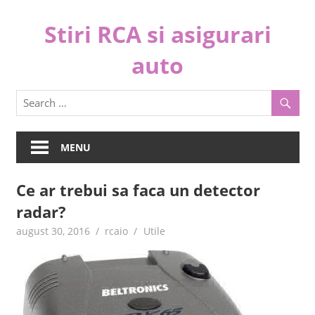
Skip
Stiri RCA si asigurari
to
content
auto
C
o
m
p
MENU
a
r
Ce ar trebui sa faca un detector
a
radar?
s
i
august 30, 2016
rcaio
Utile
a
l
e
g
e