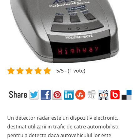
c
e
l
m
a
i
p
r
e
5/5 - (1 vote)
t
p
e
n
t
r
Un detector radar este un dispozitiv electronic,
u
destinat utilizarii in trafic de catre automobilisti,
R
C
pentru a detecta daca autovehiculul lor este