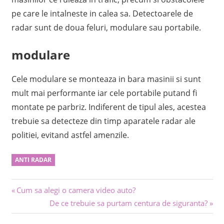
pe care le intalneste in calea sa. Detectoarele de
radar sunt de doua feluri, modulare sau portabile.
modulare
Cele modulare se monteaza in bara masinii si sunt
mult mai performante iar cele portabile putand fi
montate pe parbriz. Indiferent de tipul ales, acestea
trebuie sa detecteze din timp aparatele radar ale
politiei, evitand astfel amenzile.
ANTI RADAR
Navigare
Previous
Cum sa alegi o camera video auto?
Post:
Next
De ce trebuie sa purtam centura de siguranta?
în
Post: