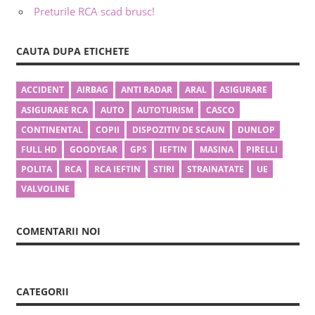
Preturile RCA scad brusc!
CAUTA DUPA ETICHETE
ACCIDENT
AIRBAG
ANTI RADAR
ARAL
ASIGURARE
ASIGURARE RCA
AUTO
AUTOTURISM
CASCO
CONTINENTAL
COPII
DISPOZITIV DE SCAUN
DUNLOP
FULL HD
GOODYEAR
GPS
IEFTIN
MASINA
PIRELLI
POLITA
RCA
RCA IEFTIN
STIRI
STRAINATATE
UE
VALVOLINE
COMENTARII NOI
CATEGORII