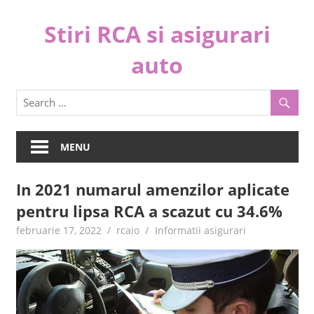
Skip
Stiri RCA si asigurari
to
content
auto
C
o
m
p
MENU
a
r
In 2021 numarul amenzilor aplicate
a
pentru lipsa RCA a scazut cu 34.6%
s
i
februarie 17, 2022
rcaio
Informatii asigurari
a
l
e
g
e