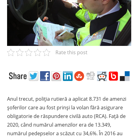
c
e
l
m
a
i
p
Rate this post
r
e
t
p
e
n
Anul trecut, poliția rutieră a aplicat 8.731 de amenzi
t
șoferilor care au fost prinși la volan fără asigurare
r
obligatorie de răspundere civilă auto (RCA). Față de
u
R
2020, când numărul amenzilor era de 13.349,
C
numărul pedepselor a scăzut cu 34,6%. În 2016 au