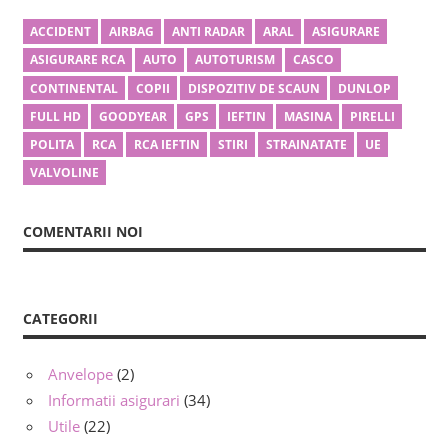
ACCIDENT
AIRBAG
ANTI RADAR
ARAL
ASIGURARE
ASIGURARE RCA
AUTO
AUTOTURISM
CASCO
CONTINENTAL
COPII
DISPOZITIV DE SCAUN
DUNLOP
FULL HD
GOODYEAR
GPS
IEFTIN
MASINA
PIRELLI
POLITA
RCA
RCA IEFTIN
STIRI
STRAINATATE
UE
VALVOLINE
COMENTARII NOI
CATEGORII
Anvelope
(2)
Informatii asigurari
(34)
Utile
(22)