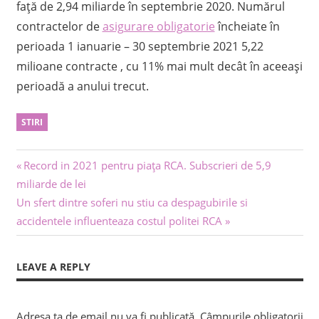
față de 2,94 miliarde în septembrie 2020. Numărul
contractelor de
asigurare obligatorie
încheiate în
perioada 1 ianuarie – 30 septembrie 2021 5,22
milioane contracte , cu 11% mai mult decât în ​​aceeași
perioadă a anului trecut.
STIRI
Navigare
Previous
Record in 2021 pentru piaţa RCA. Subscrieri de 5,9
Post:
miliarde de lei
în
Next
Un sfert dintre soferi nu stiu ca despagubirile si
articole
Post:
accidentele influenteaza costul politei RCA
LEAVE A REPLY
Adresa ta de email nu va fi publicată.
Câmpurile obligatorii