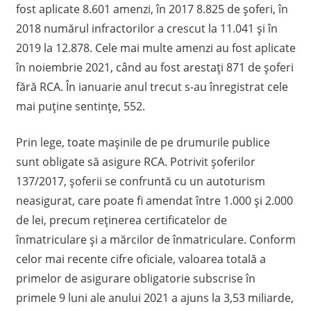
A
fost aplicate 8.601 amenzi, în 2017 8.825 de șoferi, în
2018 numărul infractorilor a crescut la 11.041 și în
2019 la 12.878. Cele mai multe amenzi au fost aplicate
în noiembrie 2021, când au fost arestați 871 de șoferi
fără RCA. În ianuarie anul trecut s-au înregistrat cele
mai puține sentințe, 552.
Prin lege, toate mașinile de pe drumurile publice
sunt obligate să asigure RCA. Potrivit șoferilor
137/2017, șoferii se confruntă cu un autoturism
neasigurat, care poate fi amendat între 1.000 și 2.000
de lei, precum reținerea certificatelor de
înmatriculare și a mărcilor de înmatriculare. Conform
celor mai recente cifre oficiale, valoarea totală a
primelor de asigurare obligatorie subscrise în
primele 9 luni ale anului 2021 a ajuns la 3,53 miliarde,