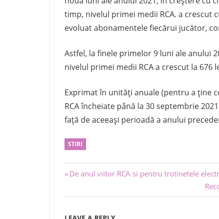
nouă luni ale anului 2021, în creștere cu c
timp, nivelul primei medii RCA. a crescut 
evoluat abonamentele fiecărui jucător, c
Astfel, la finele primelor 9 luni ale anulu
nivelul primei medii RCA a crescut la 676 le
Exprimat în unități anuale (pentru a ține c
RCA încheiate până la 30 septembrie 2021 
față de aceeași perioadă a anului precede
STIRI
Navigare
Previous
De anul viitor RCA si pentru trotinetele elect
Post:
Nex
Reco
în
Post
articole
LEAVE A REPLY