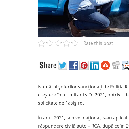
e
l
m
a
i
p
Rate this post
r
e
t
p
e
n
t
Numărul șoferilor sancționați de Poliția R
r
creștere în ultimii ani și în 2021, potrivit
u
solicitate de 1asig.ro.
R
C
În anul 2021, la nivel național, s-au aplica
A
răspundere civilă auto – RCA, după ce în 20