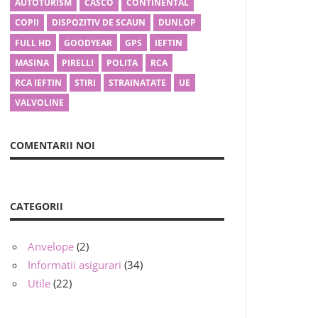
AUTOTURISM
CASCO
CONTINENTAL
COPII
DISPOZITIV DE SCAUN
DUNLOP
FULL HD
GOODYEAR
GPS
IEFTIN
MASINA
PIRELLI
POLITA
RCA
RCA IEFTIN
STIRI
STRAINATATE
UE
VALVOLINE
COMENTARII NOI
CATEGORII
Anvelope
(2)
Informatii asigurari
(34)
Utile
(22)