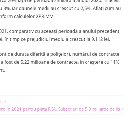
irca 20% față de perioada similară a anului 2020. În acest
cu 8%, iar daunele medii au crescut cu 2,5%. Aflați cum au
onform calculelor XPRIMM!
i 2021, comparativ cu aceeași perioadă a anului precedent,
i, în timp ce prejudiciul mediu a crescut la 9.112 lei.
ont de durata diferită a polițelor), numărul de contracte
a fost de 5,22 milioane de contracte, în creștere cu 11%
nt.
rice
t
rd in 2021 pentru piaţa RCA. Subscrieri de 5,9 miliarde de lei
: