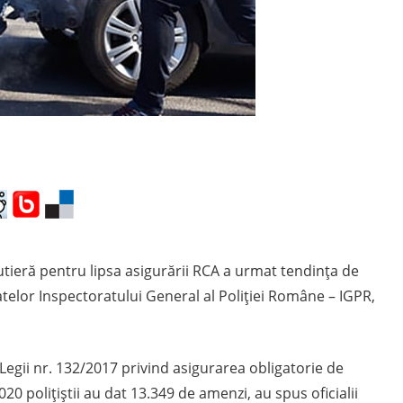
utieră pentru lipsa asigurării RCA a urmat tendința de
 datelor Inspectoratului General al Poliției Române – IGPR,
t Legii nr. 132/2017 privind asigurarea obligatorie de
20 polițiștii au dat 13.349 de amenzi, au spus oficialii