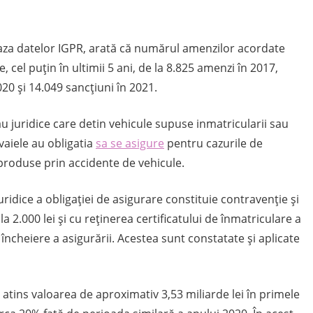
 baza datelor IGPR, arată că numărul amenzilor acordate
, cel puțin în ultimii 5 ani, de la 8.825 amenzi în 2017,
020 și 14.049 sancțiuni în 2021.
sau juridice care detin vehicule supuse inmatricularii sau
vaiele au obligatia
sa se asigure
pentru cazurile de
produse prin accidente de vehicule.
uridice a obligației de asigurare constituie contravenție și
a 2.000 lei și cu reținerea certificatului de înmatriculare a
încheiere a asigurării. Acestea sunt constatate și aplicate
a atins valoarea de aproximativ 3,53 miliarde lei în primele