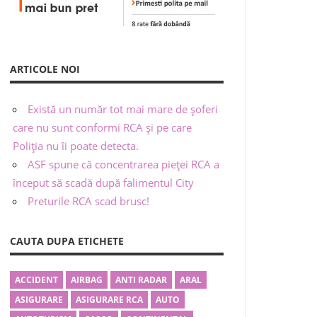
ARTICOLE NOI
Există un număr tot mai mare de șoferi
care nu sunt conformi RCA și pe care
Poliția nu îi poate detecta.
ASF spune că concentrarea pieței RCA a
început să scadă după falimentul City
Preturile RCA scad brusc!
CAUTA DUPA ETICHETE
ACCIDENT
AIRBAG
ANTI RADAR
ARAL
ASIGURARE
ASIGURARE RCA
AUTO